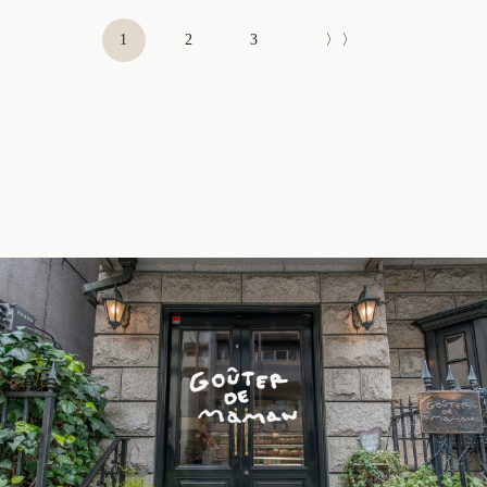
1
2
3
〉〉